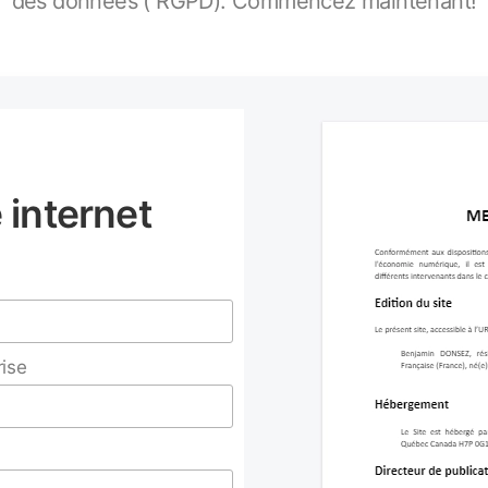
des données ( RGPD). Commencez maintenant!
e internet
rise